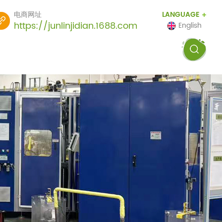
电商网址
LANGUAGE
https://junlinjidian.1688.com
English