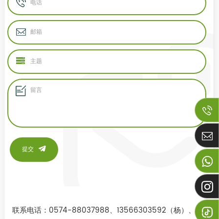
提交
联系电话：0574-88037988、13566303592（杨）、