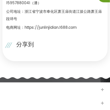
15957880041（潘）
公司地址：浙江省宁波市奉化区萧王庙街道江拔公路萧王庙
段18号
电商网址：https://junlinjidian.1688.com
分享到
关于我们
新闻资讯